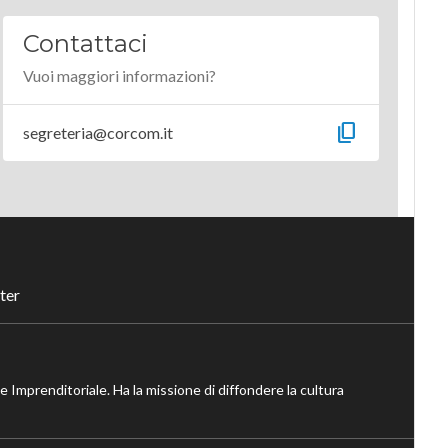
Contattaci
Vuoi maggiori informazioni?
content_copy
segreteria@corcom.it
ter
ne Imprenditoriale. Ha la missione di diffondere la cultura