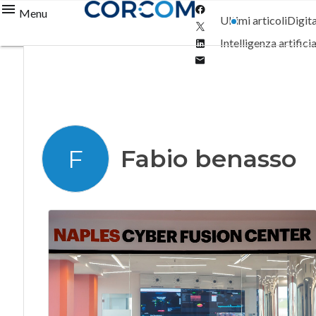
Facebook
Menu
Ultimi articoli
Digit
Twitter
Linkedin
Intelligenza artifici
Email
Fabio benasso
F