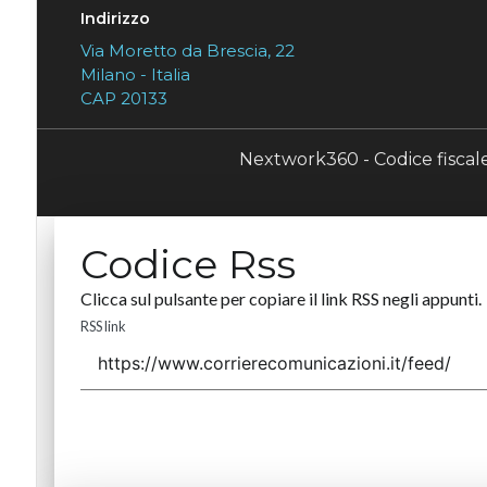
Indirizzo
Via Moretto da Brescia, 22
Milano - Italia
CAP 20133
Nextwork360 - Codice fisca
Codice Rss
Clicca sul pulsante per copiare il link RSS negli appunti.
RSS link