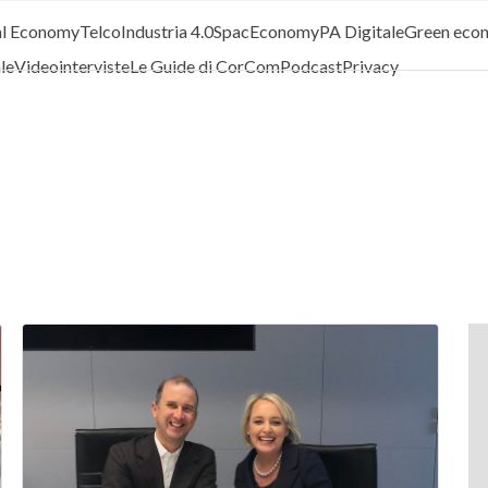
al Economy
Telco
Industria 4.0
SpacEconomy
PA Digitale
Green eco
ale
Videointerviste
Le Guide di CorCom
Podcast
Privacy