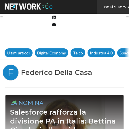
Facebook
I nostri servi
Twitter
Linkedin
Email
Ultimi articoli
Digital Economy
Telco
Industria 4.0
Spac
F
Federico Della Casa
LA NOMINA
Salesforce rafforza la
divisione PA in Italia: Bettina