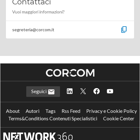
Contattaci
Vuoi maggiori informazioni?
content_copy
segreteria@corcom.it
Seguici
About
Autori
Tags
Rss Feed
Privacy e Cookie Policy
Terms&Conditions Contenuti Specialistici
Cookie Center