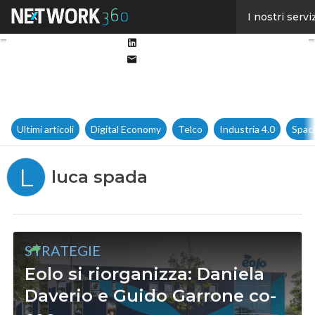
Facebook
I nostri servi
Twitter
Linkedin
Email
Ultimi articoli
Digital Economy
Telco
Industria 4.0
Spac
L
luca spada
STRATEGIE
Eolo si riorganizza: Daniela
Daverio e Guido Garrone co-