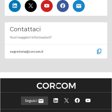
Contattaci
Vuoi maggiori informazioni?
content_copy
segreteria@corcom.it
Seguici