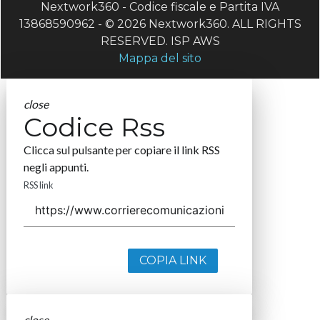
Nextwork360 - Codice fiscale e Partita IVA
13868590962 - © 2026 Nextwork360. ALL RIGHTS
RESERVED. ISP AWS
Mappa del sito
close
Codice Rss
Clicca sul pulsante per copiare il link RSS
negli appunti.
RSS link
COPIA LINK
close