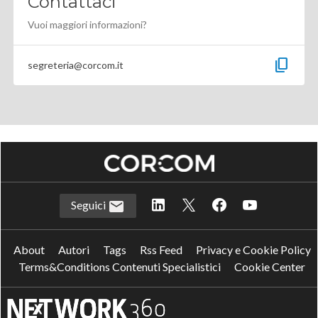
Contattaci
Vuoi maggiori informazioni?
content_copy
segreteria@corcom.it
Seguici
About
Autori
Tags
Rss Feed
Privacy e Cookie Policy
Terms&Conditions Contenuti Specialistici
Cookie Center