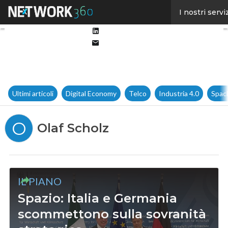
Facebook
I nostri servi
Twitter
Linkedin
Email
Ultimi articoli
Digital Economy
Telco
Industria 4.0
Spac
O
Olaf Scholz
IL PIANO
Spazio: Italia e Germania
scommettono sulla sovranità