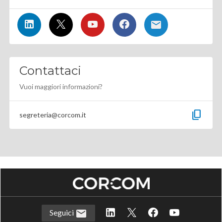
Contattaci
Vuoi maggiori informazioni?
content_copy
segreteria@corcom.it
Seguici