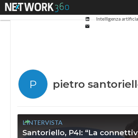
Facebook
Menu
Ultimi articoli
Digit
Twitter
Linkedin
Intelligenza artifici
Email
pietro santoriel
P
L'INTERVISTA
Santoriello, P4I: “La connetti