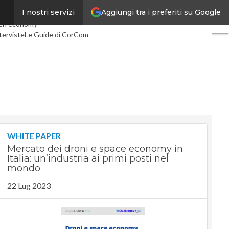
Aggiungi tra i preferiti su Google
I nostri servizi
Telco
Industria 4.0
en economy
terviste
Le Guide di CorCom
WHITE PAPER
Mercato dei droni e space economy in
Italia: un’industria ai primi posti nel
mondo
22 Lug 2023