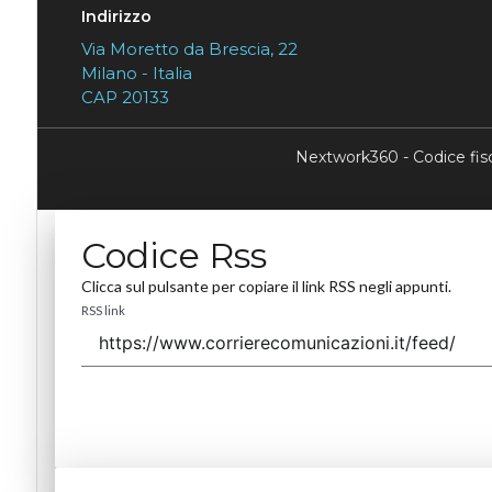
Indirizzo
Via Moretto da Brescia, 22
Milano - Italia
CAP 20133
Nextwork360 - Codice fi
Codice Rss
Clicca sul pulsante per copiare il link RSS negli appunti.
RSS link