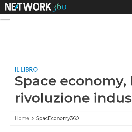
Menu
Space economy, la 
IL LIBRO
Space economy, l
rivoluzione indus
Home
SpacEconomy360