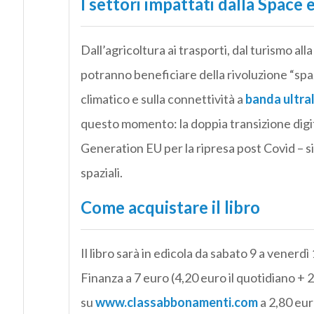
I settori impattati dalla Spac
Dall’agricoltura ai trasporti, dal turismo alla
potranno beneficiare della rivoluzione “spaz
climatico e sulla connettività a
banda ultra
questo momento: la doppia transizione digit
Generation EU per la ripresa post Covid – si
spaziali.
Come acquistare il libro
Il libro sarà in edicola da sabato 9 a vener
Finanza a 7 euro (4,20 euro il quotidiano + 2,
su
www.classabbonamenti.com
a 2,80 eur