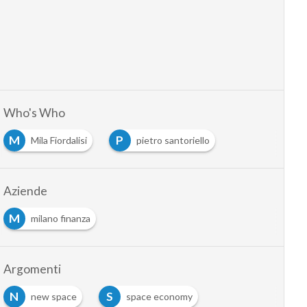
Who's Who
M
P
Mila Fiordalisi
pietro santoriello
Aziende
M
milano finanza
Argomenti
N
S
new space
space economy