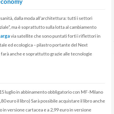
e economy
 sanità, dalla moda all’architettura: tutti i settori
iale”, ma è soprattutto sulla lotta al cambiamento
larga
via satellite che sono puntati forti i riflettori in
ale ed ecologica – pilastro portante del Next
 farà anche e soprattutto grazie alle tecnologie
dì 15 luglio in abbinamento obbligatorio con MF-Milano
80 euro il libro) Sarà possibile acquistare il libro anche
o in versione cartacea e a 2,99 euro in versione