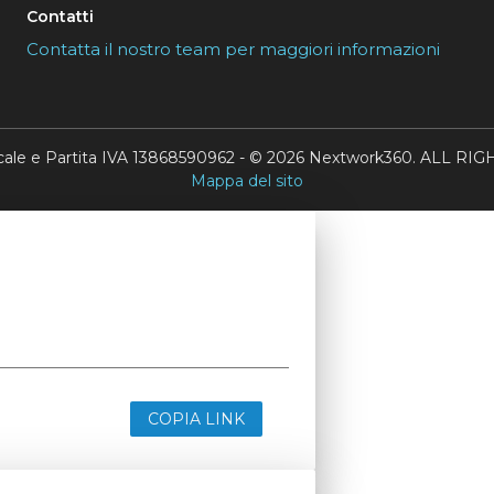
Contatti
Contatta il nostro team per maggiori informazioni
scale e Partita IVA 13868590962 - © 2026 Nextwork360. ALL 
Mappa del sito
COPIA LINK