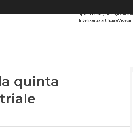
quinta rivoluzione industriale
Ultimi articoli
Digital Economy
SpacEconomy
PA Digitale
Gre
Intelligenza artificiale
Videoin
Podcast
Privacy
a quinta
triale