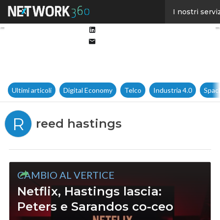
Facebook
I nostri servi
Twitter
Linkedin
Email
Ultimi articoli
Digital Economy
Telco
Industria 4.0
Spac
R
reed hastings
CAMBIO AL VERTICE
Netflix, Hastings lascia:
Peters e Sarandos co-ceo