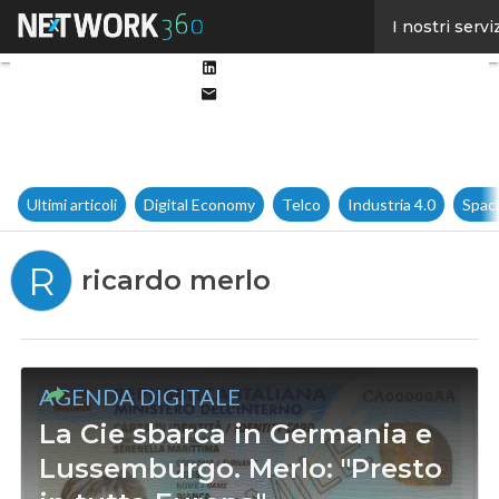
Facebook
I nostri servi
Twitter
Linkedin
Email
Ultimi articoli
Digital Economy
Telco
Industria 4.0
Spac
R
ricardo merlo
AGENDA DIGITALE
La Cie sbarca in Germania e
Lussemburgo. Merlo: "Presto