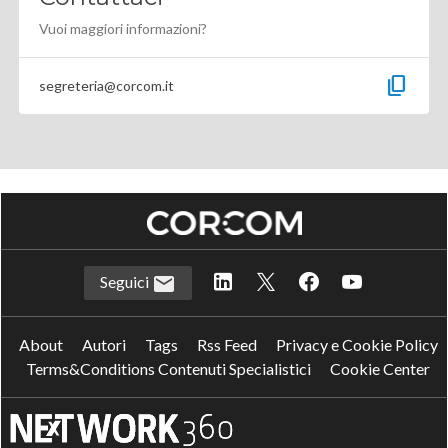
Vuoi maggiori informazioni?
content_copy
segreteria@corcom.it
Seguici
About
Autori
Tags
Rss Feed
Privacy e Cookie Policy
Terms&Conditions Contenuti Specialistici
Cookie Center