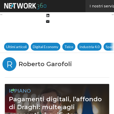
Facebook
I nostri servi
Twitter
Linkedin
Email
Ultimi articoli
Digital Economy
Telco
Industria 4.0
Spac
R
Roberto Garofoli
IL PIANO
Pagamenti digitali, l’affondo
di Draghi: multe agli