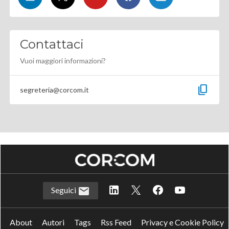
Contattaci
Vuoi maggiori informazioni?
content_copy
segreteria@corcom.it
Seguici
About
Autori
Tags
Rss Feed
Privacy e Cookie Policy