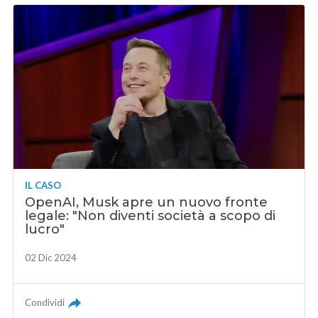
IL CASO
OpenAI, Musk apre un nuovo fronte
legale: "Non diventi società a scopo di
lucro"
02 Dic 2024
Condividi