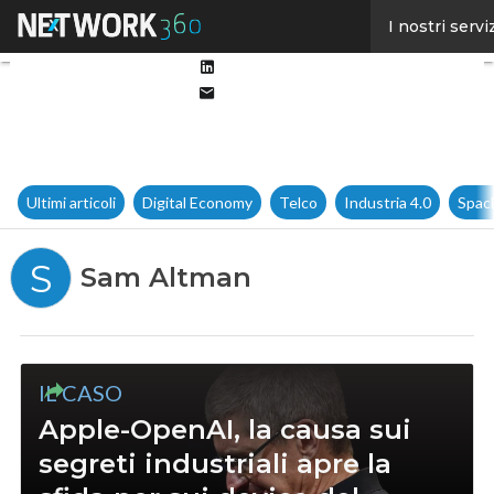
Facebook
I nostri servi
Twitter
Linkedin
Email
Ultimi articoli
Digital Economy
Telco
Industria 4.0
Spac
S
Sam Altman
IL CASO
Apple-OpenAI, la causa sui
segreti industriali apre la