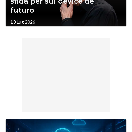
sfida per sui device del
futuro
13 Lug 2026