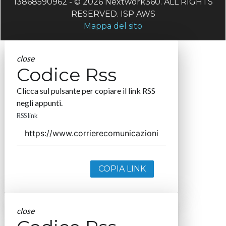
13868590962 - © 2026 Nextwork360. ALL RIGHTS
RESERVED. ISP AWS
Mappa del sito
close
Codice Rss
Clicca sul pulsante per copiare il link RSS
negli appunti.
RSS link
COPIA LINK
close