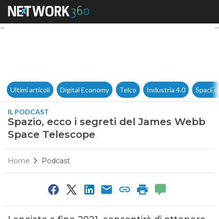
Spazio, ecco i segreti del J
Ultimi articoli
Digital Economy
Telco
Industria 4.0
SpacEc
IL PODCAST
Spazio, ecco i segreti del James Webb
Space Telescope
Home
Podcast