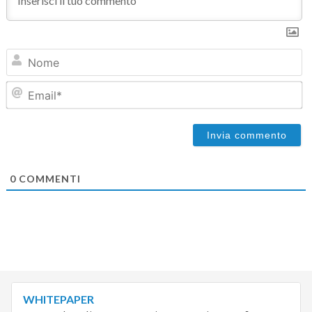
N
Em
0
COMMENTI
WHITEPAPER