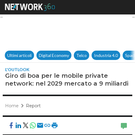
Giro di boa per le mobile priv
Ultimi articoli
Digital Economy
Telco
Industria 4.0
Spac
L'OUTLOOK
Giro di boa per le mobile private
network: nel 2029 mercato a 9 miliardi
Home
Report