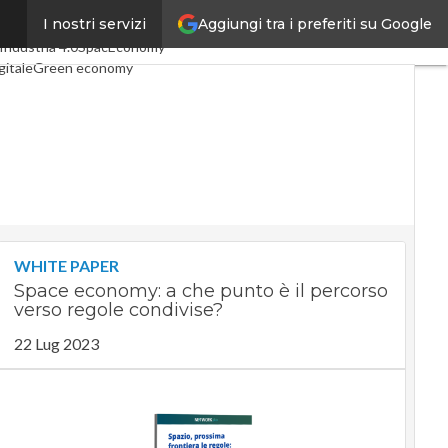
Aggiungi tra i preferiti su Google
I nostri servizi
 articoli
Digital Economy
Industria 4.0
SpacEconomy
gitale
Green economy
igenza artificiale
interviste
ide di CorCom
Podcast
cy
WHITE PAPER
Space economy: a che punto è il percorso
verso regole condivise?
22 Lug 2023