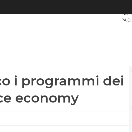
o i programmi dei partiti per la space economy
Ultimi
Telco
PA Di
Intell
Video
Le Gu
Priva
co i programmi dei
pace economy