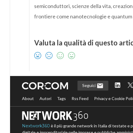
semiconduttori, scienze della vita, creazione
frontiere come nanotecnologie e quantum c
Valuta la qualità di questo arti
Seguici
About
Autori
Tags
Rss Feed
Privacy e Cookie Poli
Nextwork360
è il più grande network in Italia di testate e 
digitale e imprenditoriale nelle imprese e pubbliche amministr