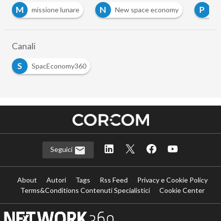
N
P
missione lunare
New space economy
programma 
Canali
S
SpacEconomy360
Seguici
About
Autori
Tags
Rss Feed
Privacy e Cookie Policy
Terms&Conditions Contenuti Specialistici
Cookie Center