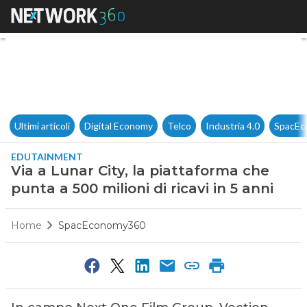
Via a Lunar City, la piattaform
Ultimi articoli
Digital Economy
Telco
Industria 4.0
SpacEc
EDUTAINMENT
Via a Lunar City, la piattaforma che
punta a 500 milioni di ricavi in 5 anni
Home
SpacEconomy360