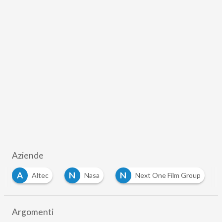
Aziende
A
N
N
P
Altec
Nasa
Next One Film Group
p
Argomenti