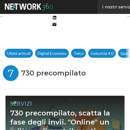
Facebook
I nostri servi
Twitter
Linkedin
Email
Ultimi articoli
Digital Economy
Telco
Industria 4.0
Spac
7
730 precompilato
SERVIZI
730 precompilato, scatta la
fase degli invii. "Online" un