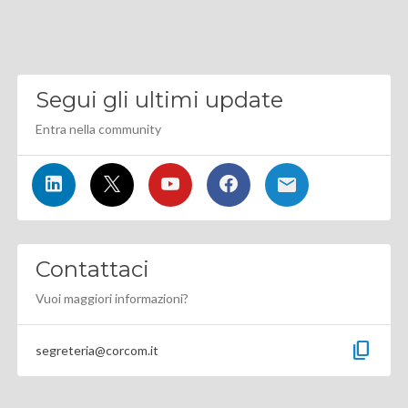
Segui gli ultimi update
Entra nella community
Contattaci
Vuoi maggiori informazioni?
content_copy
segreteria@corcom.it