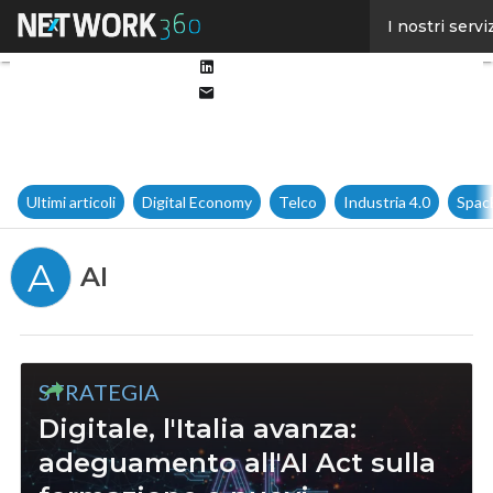
Facebook
I nostri servi
Twitter
Linkedin
Email
Ultimi articoli
Digital Economy
Telco
Industria 4.0
Spac
A
AI
STRATEGIA
Digitale, l'Italia avanza:
adeguamento all'AI Act sulla