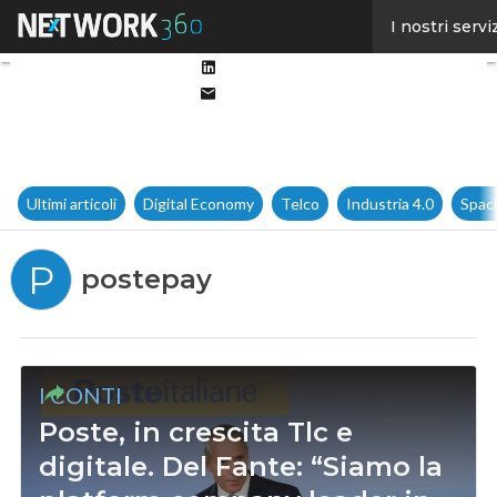
Facebook
I nostri servi
Twitter
Linkedin
Email
Ultimi articoli
Digital Economy
Telco
Industria 4.0
Spac
P
postepay
I CONTI
Poste, in crescita Tlc e
digitale. Del Fante: “Siamo la