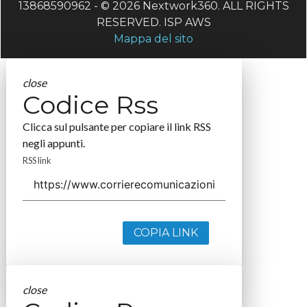
13868590962 - © 2026 Nextwork360. ALL RIGHTS
RESERVED. ISP AWS
Mappa del sito
close
Codice Rss
Clicca sul pulsante per copiare il link RSS
negli appunti.
RSS link
COPIA LINK
close