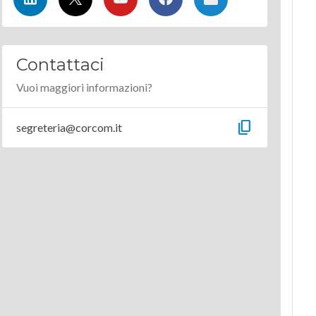
Contattaci
Vuoi maggiori informazioni?
content_copy
segreteria@corcom.it