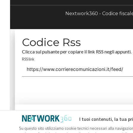
Nextwork360 - Codice fisca
Codice Rss
Clicca sul pulsante per copiare il link RSS negli appunti.
RSS link
Codice Rss
I tuoi contenuti, la tua pr
Clicca sul pulsante per copiare il link RSS negli appunti.
Su questo sito utilizziamo cookie tecnici necessari alla navigazion