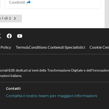
Condividi
Pagina
 1 di 2
successiva
 Policy
Terms&Conditions Contenuti Specialistici
Cookie Cen
portali B2B dedicati ai temi della Trasformazione Digitale e dell’Innovazio
azioni italiane.
Contatti
Contatta il nostro team per maggiori informazioni