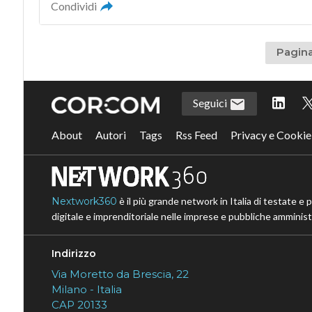
Condividi
Pagina
Seguici
About
Autori
Tags
Rss Feed
Privacy e Cookie
Nextwork360
è il più grande network in Italia di testate e 
digitale e imprenditoriale nelle imprese e pubbliche amministr
Indirizzo
Via Moretto da Brescia, 22
Milano - Italia
CAP 20133