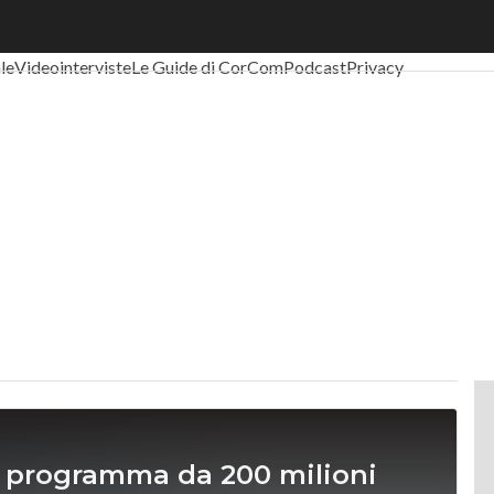
al Economy
Telco
Industria 4.0
SpacEconomy
PA Digitale
Green eco
ale
Videointerviste
Le Guide di CorCom
Podcast
Privacy
 al programma da 200 milioni