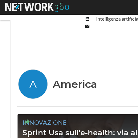
Facebook
Menu
Ultimi articoli
Digit
Twitter
Linkedin
Intelligenza artifici
Email
America
A
INNOVAZIONE
Sprint Usa sull'e-health: via