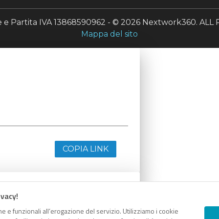
le e Partita IVA 13868590962 - © 2026 Nextwork360. A
Mappa del sito
COPIA LINK
ivacy!
e e funzionali all’erogazione del servizio. Utilizziamo i cookie