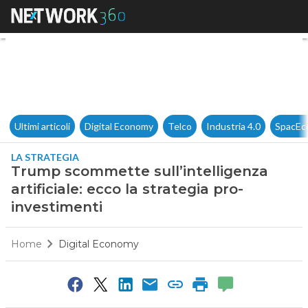
Trump scommette sull’intellige
Ultimi articoli
Digital Economy
Telco
Industria 4.0
SpacEc
LA STRATEGIA
Trump scommette sull’intelligenza
artificiale: ecco la strategia pro-
investimenti
Home
Digital Economy