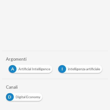
Argomenti
A
I
a
Artificial Intelligence
intelligenza artificiale
Canali
D
Digital Economy