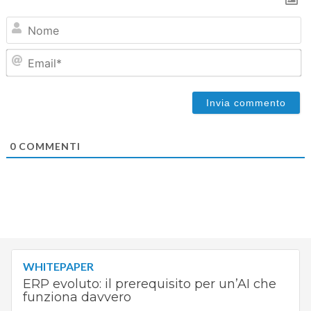
N
Em
0
COMMENTI
WHITEPAPER
ERP evoluto: il prerequisito per un’AI che
funziona davvero