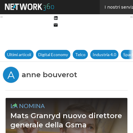
Facebook
I nostri servi
Twitter
Linkedin
Email
Ultimi articoli
Digital Economy
Telco
Industria 4.0
Spac
A
anne bouverot
LA NOMINA
Mats Granryd nuovo direttore
generale della Gsma