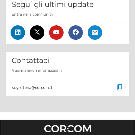
Segui gli ultimi update
Entra nella community
Contattaci
Vuoi maggiori informazioni?
content_copy
segreteria@corcom.it