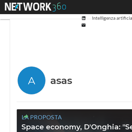
Facebook
Menu
Ultimi articoli
Digit
Twitter
Linkedin
Intelligenza artifici
Email
asas
A
LA PROPOSTA
Space economy, D'Onghia: "S