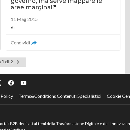
governo, ma serve mappare le
aree marginali"
11 Mag 2015
di
Condividi
Pagina
 1 di 2
successiva
 Policy
Terms&Conditions Contenuti Specialistici
Cookie Cen
portali B2B dedicati ai temi della Trasformazione Digitale e dell’Innovazio
azioni italiane.