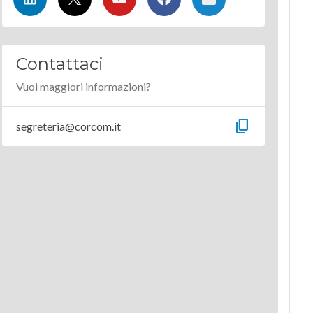
Contattaci
Vuoi maggiori informazioni?
content_copy
segreteria@corcom.it