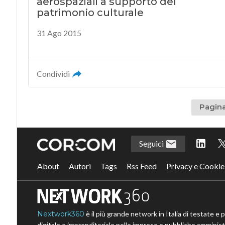
aerospaziali a supporto del
patrimonio culturale
31 Ago 2015
Condividi
Pagina
Seguici
About
Autori
Tags
Rss Feed
Privacy e Cookie
Nextwork360
è il più grande network in Italia di testate e 
digitale e imprenditoriale nelle imprese e pubbliche amministr