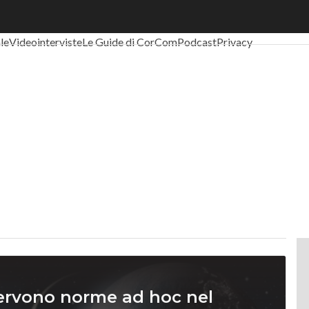
al Economy
Telco
Industria 4.0
SpacEconomy
PA Digitale
Green eco
ale
Videointerviste
Le Guide di CorCom
Podcast
Privacy
ervono norme ad hoc nel