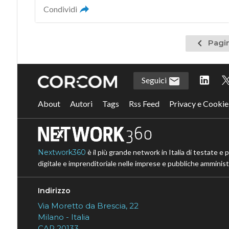
Condividi
Pagina
Pagin
precede
Seguici
About
Autori
Tags
Rss Feed
Privacy e Cookie
Nextwork360
è il più grande network in Italia di testate e 
digitale e imprenditoriale nelle imprese e pubbliche amministr
Indirizzo
Via Moretto da Brescia, 22
Milano - Italia
CAP 20133