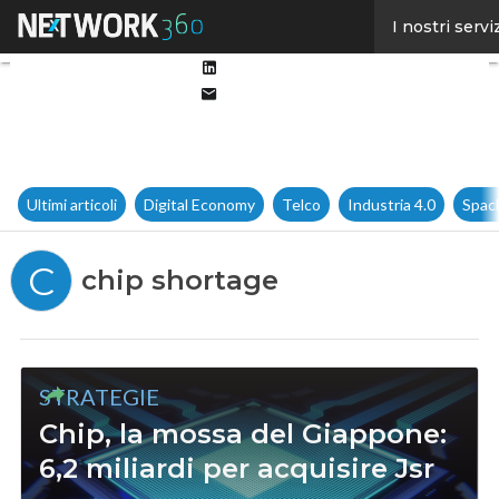
Facebook
I nostri servi
Twitter
Linkedin
Email
Ultimi articoli
Digital Economy
Telco
Industria 4.0
Spac
C
chip shortage
STRATEGIE
Chip, la mossa del Giappone:
6,2 miliardi per acquisire Jsr