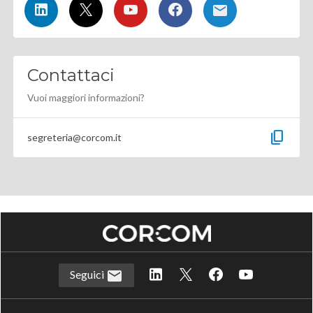
Contattaci
Vuoi maggiori informazioni?
content_copy
segreteria@corcom.it
Seguici