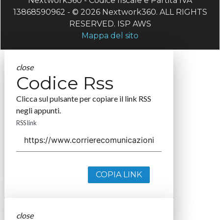
Nextwork360 - Codice fiscale e Partita IVA
13868590962 - © 2026 Nextwork360. ALL RIGHTS
RESERVED. ISP AWS
Mappa del sito
close
Codice Rss
Clicca sul pulsante per copiare il link RSS
negli appunti.
RSS link
COPIA LINK
close