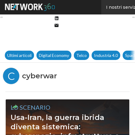
Facebook
I nostri servi
Twitter
Linkedin
Email
Ultimi articoli
Digital Economy
Telco
Industria 4.0
Spac
C
cyberwar
LO SCENARIO
Usa-Iran, la guerra ibrida
diventa sistemica: