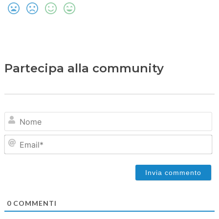
Partecipa alla community
N
Em
0
COMMENTI