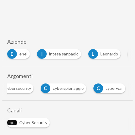
Aziende
I
L
P
intesa sanpaolo
Leonardo
poste italian
Argomenti
C
C
cybersecurity
cyberspionaggio
cyberwar
Canali
Cyber Security