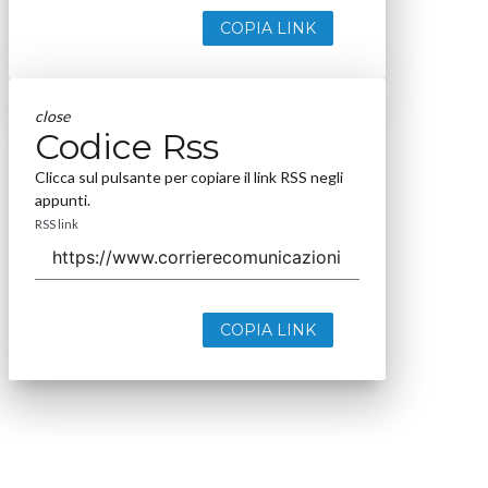
COPIA LINK
close
Codice Rss
Clicca sul pulsante per copiare il link RSS negli
appunti.
RSS link
COPIA LINK