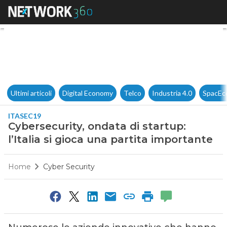
Cybersecurity, ondata di startu
Ultimi articoli
Digital Economy
Telco
Industria 4.0
SpacEc
ITASEC19
Cybersecurity, ondata di startup:
l’Italia si gioca una partita importante
Home
Cyber Security