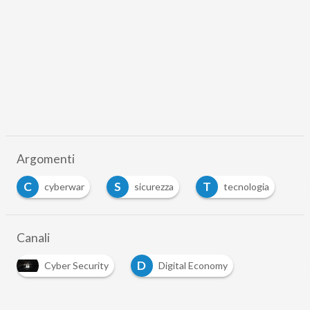
Argomenti
C
S
T
cyberwar
sicurezza
tecnologia
Canali
D
Cyber Security
Digital Economy