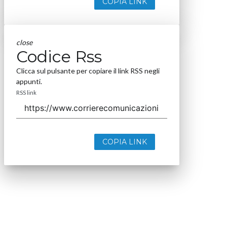
COPIA LINK
close
Codice Rss
Clicca sul pulsante per copiare il link RSS negli
appunti.
RSS link
COPIA LINK