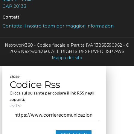
CAP 20133
Contatti
Contatta il nostro team per maggiori informazioni
Nextwork360 - Codice fiscale e Partita IVA 13868590962 - ©
2026 Nextwork360. ALL RIGHTS RESERVED. ISP AWS
Mappa del sito
close
Codice Rss
Clicca sul pulsante per copiare il link RSS negli
appunti.
RSS link