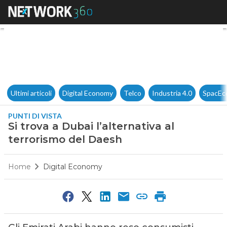
Si trova a Dubai l’alternativa
Ultimi articoli
Digital Economy
Telco
Industria 4.0
SpacEc
PUNTI DI VISTA
Si trova a Dubai l’alternativa al
terrorismo del Daesh
Home
Digital Economy