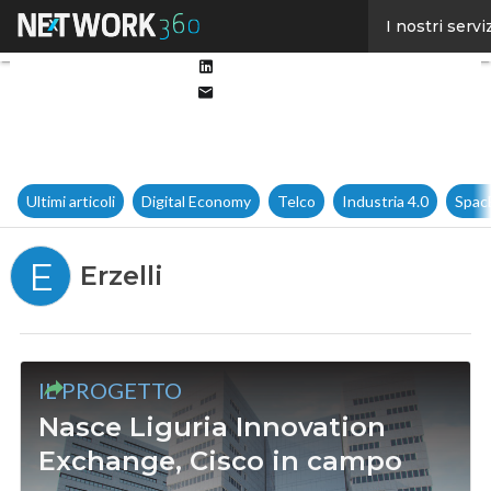
Facebook
I nostri servi
Twitter
Linkedin
Email
Ultimi articoli
Digital Economy
Telco
Industria 4.0
Spac
E
Erzelli
IL PROGETTO
Nasce Liguria Innovation
Exchange, Cisco in campo