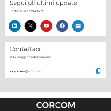
Segui gli ultimi update
Entra nella community
Contattaci
Vuoi maggiori informazioni?
content_copy
segreteria@corcom.it