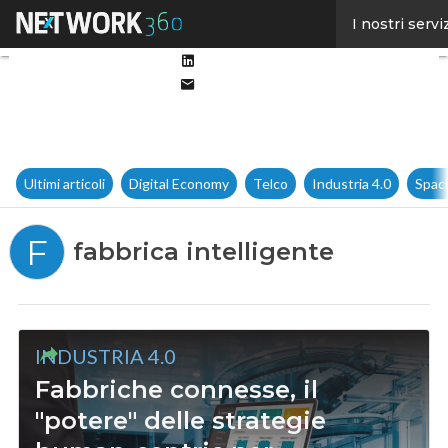
Facebook
I nostri servi
Twitter
Linkedin
Email
Ultimi articoli
Digital Economy
Telco
Industria 4.0
Spac
F
fabbrica intelligente
INDUSTRIA 4.0
Fabbriche connesse, il
"potere" delle strategie