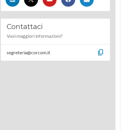
Contattaci
Vuoi maggiori informazioni?
content_copy
segreteria@corcom.it