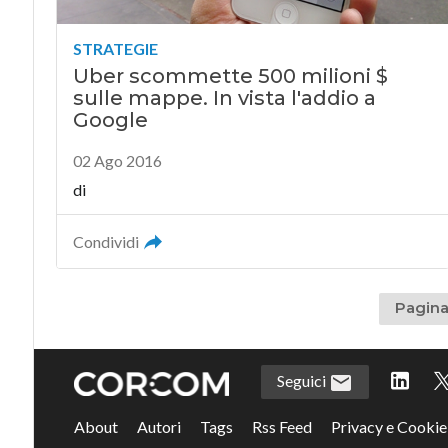
STRATEGIE
Uber scommette 500 milioni $
sulle mappe. In vista l'addio a
Google
02 Ago 2016
di
Condividi
Pagina 
Seguici
About
Autori
Tags
Rss Feed
Privacy e Cookie