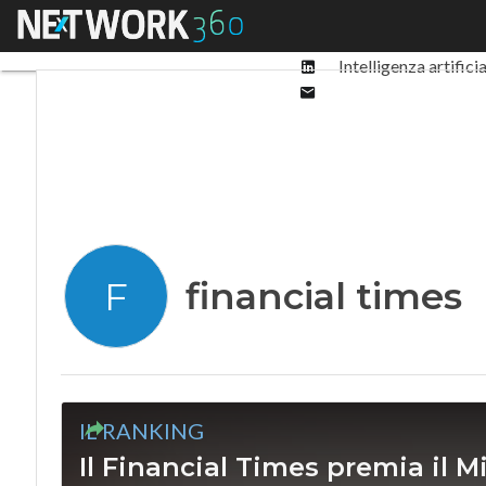
Facebook
Menu
Ultimi articoli
Digit
Twitter
Linkedin
Intelligenza artifici
Email
financial times
F
IL RANKING
Il Financial Times premia il Mi