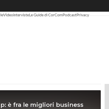
al Economy
Telco
Industria 4.0
SpacEconomy
PA Digitale
Green eco
ale
Videointerviste
Le Guide di CorCom
Podcast
Privacy
p: è fra le migliori business