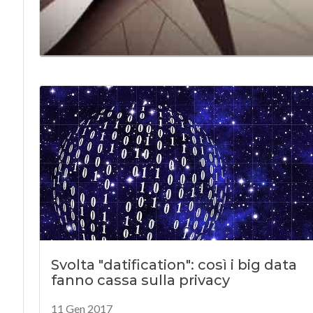
Svolta "datification": così i big data
fanno cassa sulla privacy
11 Gen 2017