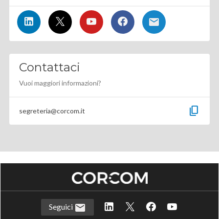
Contattaci
Vuoi maggiori informazioni?
content_copy
segreteria@corcom.it
Seguici