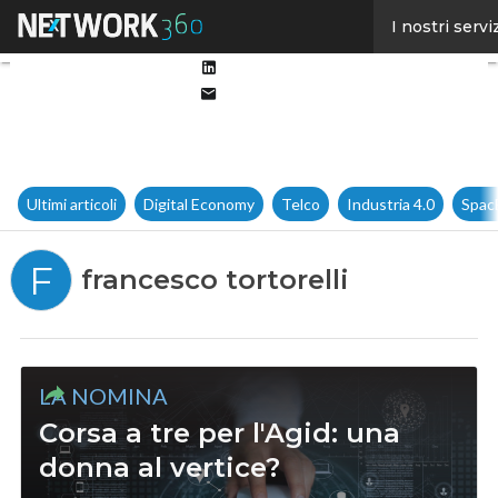
Facebook
I nostri servi
Twitter
Linkedin
Email
Ultimi articoli
Digital Economy
Telco
Industria 4.0
Spac
F
francesco tortorelli
LA NOMINA
Corsa a tre per l'Agid: una
donna al vertice?