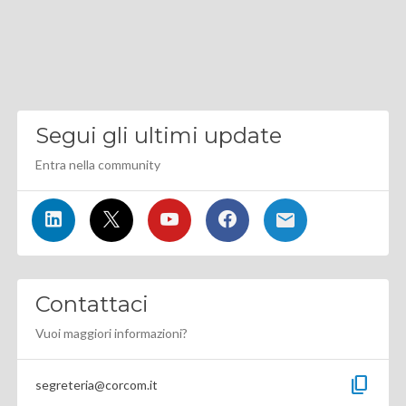
Segui gli ultimi update
Entra nella community
Contattaci
Vuoi maggiori informazioni?
content_copy
segreteria@corcom.it