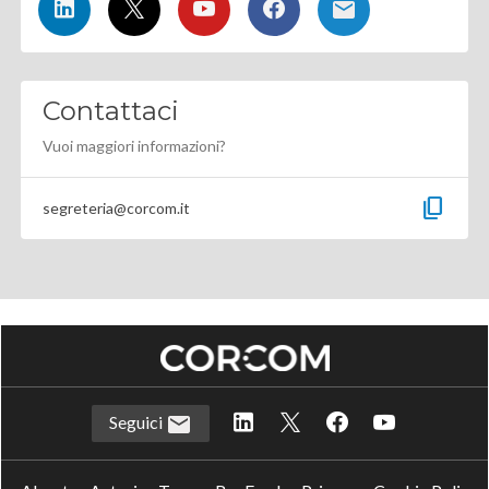
Contattaci
Vuoi maggiori informazioni?
content_copy
segreteria@corcom.it
Seguici