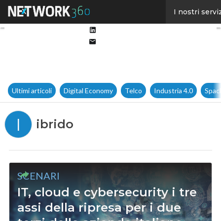
Facebook
I nostri servi
Twitter
Linkedin
Email
Ultimi articoli
Digital Economy
Telco
Industria 4.0
Spac
I
ibrido
SCENARI
IT, cloud e cybersecurity i tre
assi della ripresa per i due