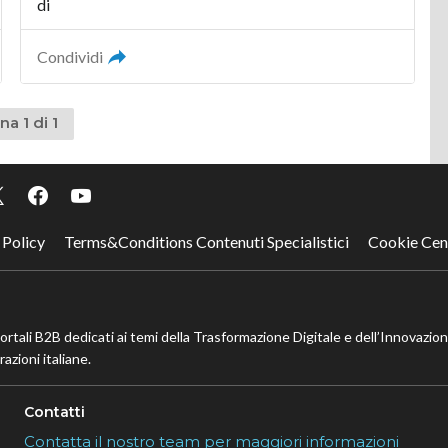
di
Condividi
na 1 di 1
 Policy
Terms&Conditions Contenuti Specialistici
Cookie Cen
portali B2B dedicati ai temi della Trasformazione Digitale e dell’Innovazio
azioni italiane.
Contatti
Contatta il nostro team per maggiori informazioni