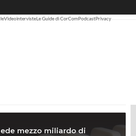
al Economy
Telco
Industria 4.0
SpacEconomy
PA Digitale
Green eco
ale
Videointerviste
Le Guide di CorCom
Podcast
Privacy
iede mezzo miliardo di