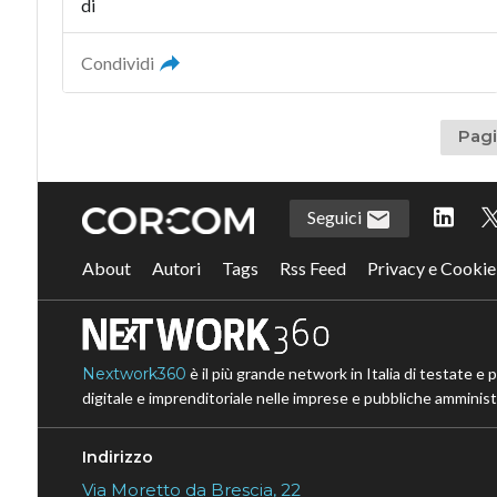
di
Condividi
Pagi
Seguici
About
Autori
Tags
Rss Feed
Privacy e Cookie
Nextwork360
è il più grande network in Italia di testate e 
digitale e imprenditoriale nelle imprese e pubbliche amministr
Indirizzo
Via Moretto da Brescia, 22