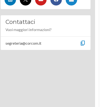
Contattaci
Vuoi maggiori informazioni?
content_copy
segreteria@corcom.it