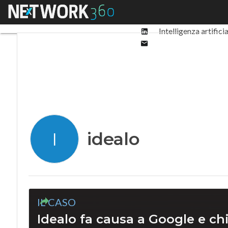
Facebook
Menu
Ultimi articoli
Digit
Twitter
Linkedin
Intelligenza artifici
Email
idealo
I
IL CASO
Idealo fa causa a Google e ch