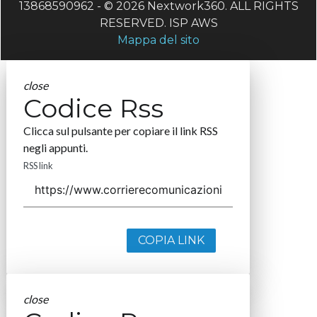
13868590962 - © 2026 Nextwork360. ALL RIGHTS
RESERVED. ISP AWS
Mappa del sito
close
Codice Rss
Clicca sul pulsante per copiare il link RSS
negli appunti.
RSS link
COPIA LINK
close