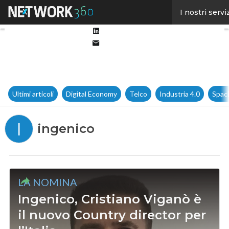
Facebook
I nostri servi
Twitter
Linkedin
Email
Ultimi articoli
Digital Economy
Telco
Industria 4.0
Spac
I
ingenico
LA NOMINA
Ingenico, Cristiano Viganò è
il nuovo Country director per