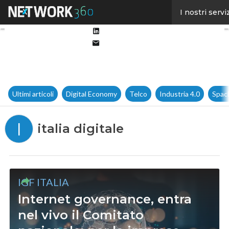
Facebook
I nostri servi
Twitter
Linkedin
Email
Ultimi articoli
Digital Economy
Telco
Industria 4.0
Spac
I
italia digitale
IGF ITALIA
Internet governance, entra
nel vivo il Comitato