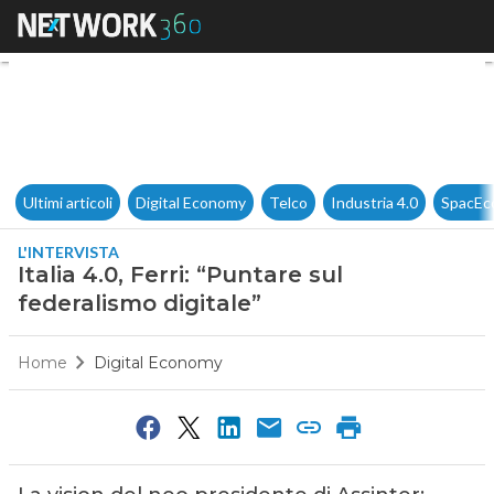
Italia 4.0, Ferri: “Puntare sul 
Ultimi articoli
Digital Economy
Telco
Industria 4.0
SpacEc
L'INTERVISTA
Italia 4.0, Ferri: “Puntare sul
federalismo digitale”
Home
Digital Economy