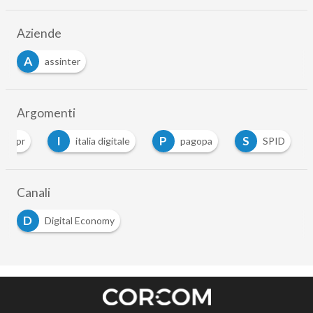
Aziende
A
assinter
Argomenti
I
P
S
anpr
italia digitale
pagopa
SPID
Canali
D
Digital Economy