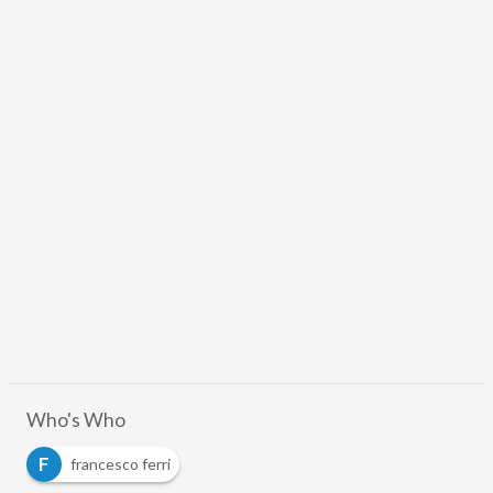
Who's Who
F
francesco ferri