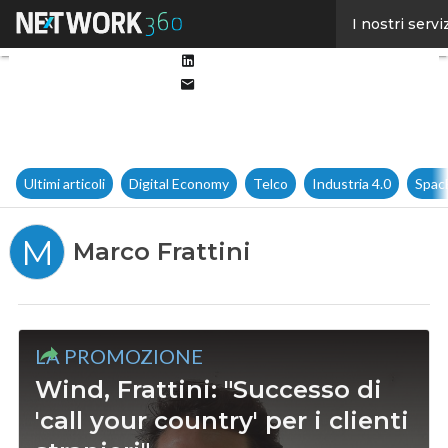
Facebook
I nostri servi
Twitter
Linkedin
Email
Ultimi articoli
Digital Economy
Telco
Industria 4.0
Spac
M
Marco Frattini
LA PROMOZIONE
Wind, Frattini: "Successo di
'call your country' per i clienti