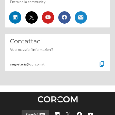
Entra nella community
Contattaci
Vuoi maggiori informazioni?
content_copy
segreteria@corcom.it
Seguici