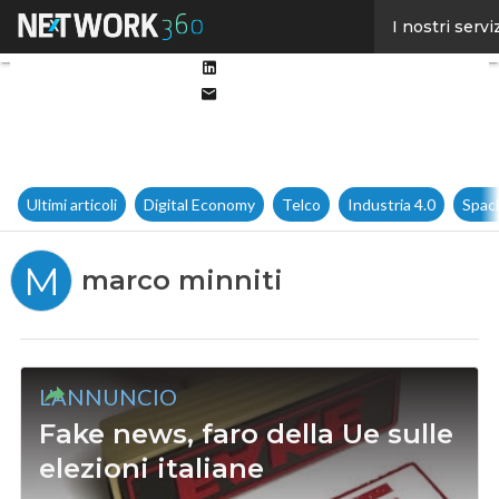
Facebook
I nostri servi
Twitter
Linkedin
Email
Ultimi articoli
Digital Economy
Telco
Industria 4.0
Spac
M
marco minniti
L'ANNUNCIO
Fake news, faro della Ue sulle
elezioni italiane