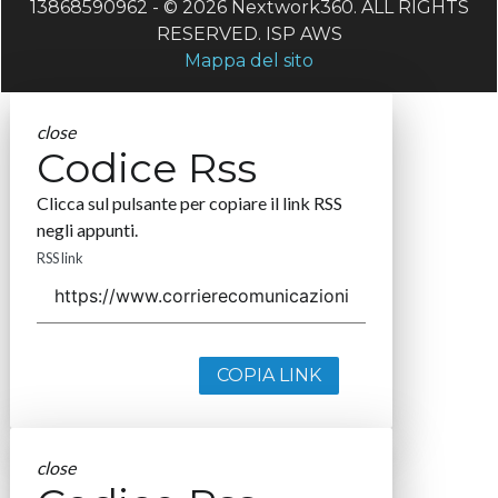
13868590962 - © 2026 Nextwork360. ALL RIGHTS
RESERVED. ISP AWS
Mappa del sito
close
Codice Rss
Clicca sul pulsante per copiare il link RSS
negli appunti.
RSS link
COPIA LINK
close