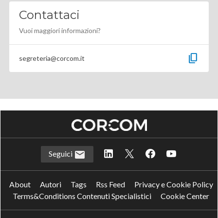
Contattaci
Vuoi maggiori informazioni?
content_copy
segreteria@corcom.it
Seguici
About
Autori
Tags
Rss Feed
Privacy e Cookie Policy
Terms&Conditions Contenuti Specialistici
Cookie Center