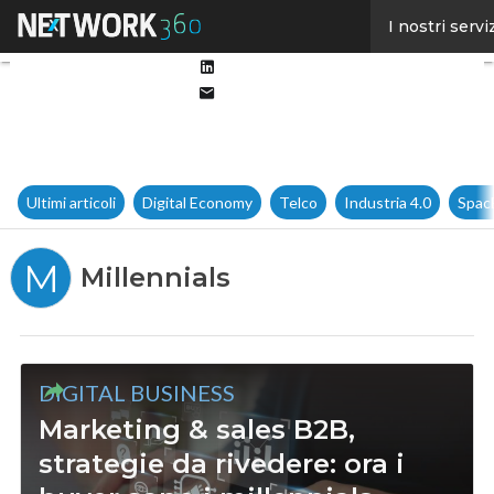
Facebook
I nostri servi
Twitter
Linkedin
Email
Ultimi articoli
Digital Economy
Telco
Industria 4.0
Spac
M
Millennials
DIGITAL BUSINESS
Marketing & sales B2B,
strategie da rivedere: ora i