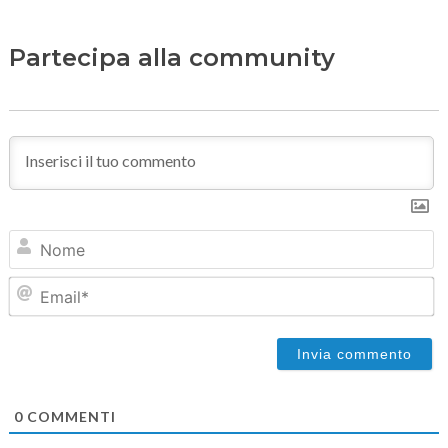
Partecipa alla community
N
Em
0
COMMENTI