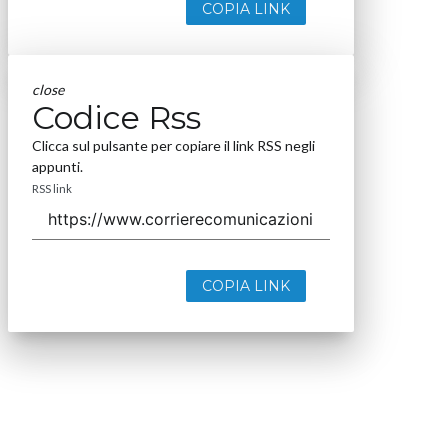
COPIA LINK
close
Codice Rss
Clicca sul pulsante per copiare il link RSS negli
appunti.
RSS link
COPIA LINK