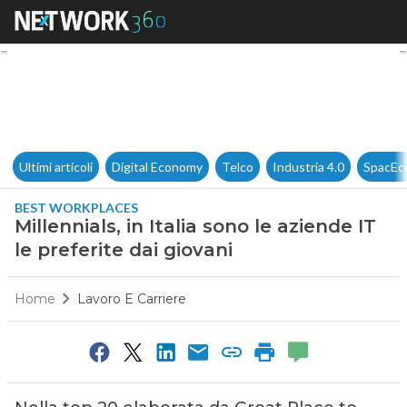
Millennials, in Italia sono le a
Ultimi articoli
Digital Economy
Telco
Industria 4.0
SpacEc
BEST WORKPLACES
Millennials, in Italia sono le aziende IT
le preferite dai giovani
Home
Lavoro E Carriere