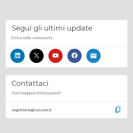
Segui gli ultimi update
Entra nella community
Contattaci
Vuoi maggiori informazioni?
content_copy
segreteria@corcom.it