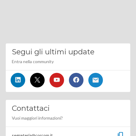
Segui gli ultimi update
Entra nella community
Contattaci
Vuoi maggiori informazioni?
content_copy
segreteria@corcom.it