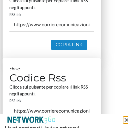
Clicca sul pulsante per copiare il link RSS
negli appunti.
RSS link
COPIA LINK
close
Codice Rss
Clicca sul pulsante per copiare il link RSS
negli appunti.
RSS link
I tuoi contenuti, la tua privacy!