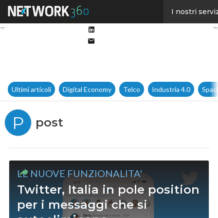
Facebook
I nostri servi
Twitter
Linkedin
Email
Ultimi articoli
Digital Economy
Telco
Industria 4.0
Spac
P
post
LE NUOVE FUNZIONALITA'
Twitter, Italia in pole position
per i messaggi che si