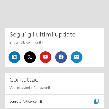
Segui gli ultimi update
Entra nella community
Contattaci
Vuoi maggiori informazioni?
content_copy
segreteria@corcom.it