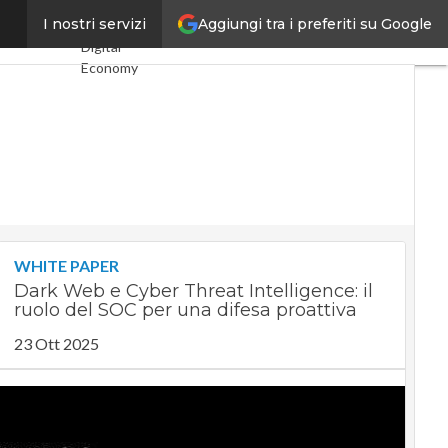
Aggiungi tra i preferiti su Google
700mila pc
I nostri servizi
Ultimi articoli
Digital
Economy
Telco
Industria 4.0
SpacEconomy
PA Digitale
Green
economy
Intelligenza
artificiale
Videointerviste
WHITE PAPER
Le Guide di
Dark Web e Cyber Threat Intelligence: il
CorCom
ruolo del SOC per una difesa proattiva
Podcast
Privacy
23 Ott 2025