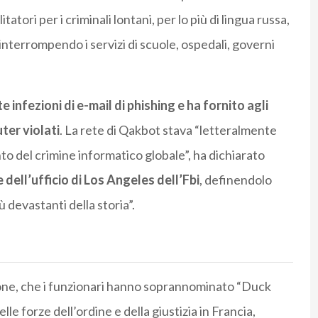
atori per i criminali lontani, per lo più di lingua russa,
interrompendo i servizi di scuole, ospedali, governi
e infezioni di e-mail di phishing e ha fornito agli
uter violati
. La rete di Qakbot stava “letteralmente
o del crimine informatico globale”, ha dichiarato
dell’ufficio di Los Angeles dell’Fbi
, definendolo
ù devastanti della storia”.
zione, che i funzionari hanno soprannominato “Duck
lle forze dell’ordine e della giustizia in Francia,