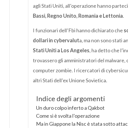
agli Stati Uniti, all’operazione hanno parte
Bassi, Regno Unito, Romania e Lettonia
.
I funzionari dell’Fbi hanno dichiarato che
so
dollari in cybervalut
a, ma non sono stati an
Stati Uniti a Los Angeles
, ha detto che l’i
trovassero gli amministratori del malware, c
computer zombie. I ricercatori di cybersicure
altri Stati dell’ex Unione Sovietica.
Indice degli argomenti
Un duro colpo inferto a Qakbot
Come si è svolta l’operazione
Ma in Giappone la Nisc è stata sotto atta