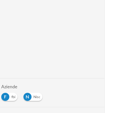
Aziende
F
N
fbi
Nisc