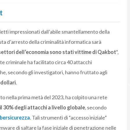
t
detti impressionati dall’abile smantellamento della
ta d’arresto della criminalità informatica sarà
 settori dell’economia sono stati vittime di Qakbot
“,
e criminale ha facilitato circa 40 attacchi
e, secondo gli investigatori, hanno fruttato agli
 dollari
.
o nella prima metà del 2023, ha colpito una rete
il 30% degli attacchi a livello globale
, secondo
bersicurezza
. Tali strumenti di “accesso iniziale”
ware di saltare la fase iniziale di penetrazione nelle