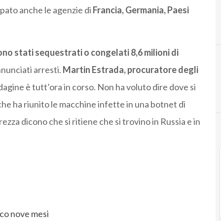
cipato anche le agenzie di
Francia, Germania, Paesi
C
cybe
no stati sequestrati o congelati 8,6 milioni di
nunciati arresti.
Martin Estrada, procuratore degli
ndagine è tutt’ora in corso. Non ha voluto dire dove si
he ha riunito le macchine infette in una botnet di
zza dicono che si ritiene che si trovino in Russia e in
cco nove mesi