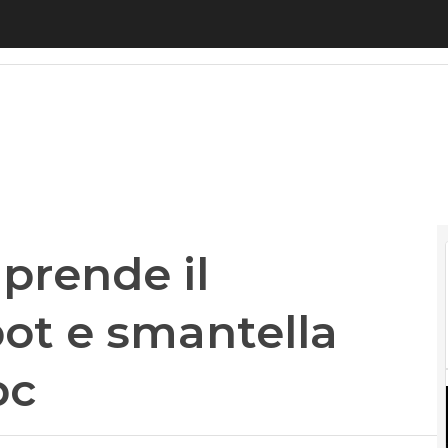
rende il controllo di Qakbot e smantella rete da 
 prende il
bot e smantella
pc