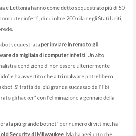
ia e Lettonia hanno come detto sequestrato più di 50
omputer infetti, di cui oltre 200mila negli Stati Uniti,
 prede.
Qakbot sequestrata
per inviare in remoto gli
are da migliaia di computer infetti
. Un alto
rnalisti a condizione di non essere ulteriormente
uido” e ha avvertito che altri malware potrebbero
kbot. Si tratta del più grande successo dell’Fbi
ato gli hacker” con l’eliminazione a gennaio della
ra la più grande botnet” per numero di vittime, ha
old Security di Milwaukee
. Ma ha aggiunto che