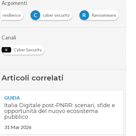
Argomenti
C
R
r resilience
cyber security
Ransomware
Canali
Cyber Security
Articoli correlati
GUIDA
Italia Digitale post-PNRR: scenari, sfide e
opportunità del nuovo ecosistema
pubblico
31 Mar 2026