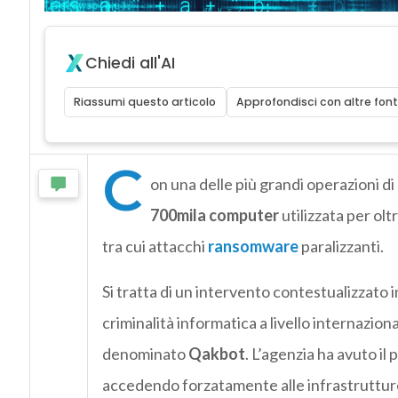
Chiedi all'AI
Riassumi questo articolo
Approfondisci con altre font
C
on una delle più grandi operazioni di
700mila computer
utilizzata per olt
tra cui attacchi
ransomware
paralizzanti.
Si tratta di un intervento contestualizzato i
criminalità informatica a livello internazion
denominato
Qakbot
. L’agenzia ha avuto il
accedendo forzatamente alle infrastrutture