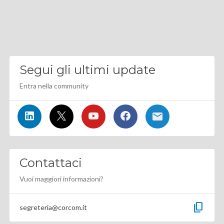
Segui gli ultimi update
Entra nella community
Contattaci
Vuoi maggiori informazioni?
content_copy
segreteria@corcom.it