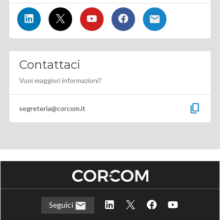
Contattaci
Vuoi maggiori informazioni?
content_copy
segreteria@corcom.it
Seguici