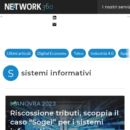
Facebook
I nostri servi
Twitter
Linkedin
Email
Ultimi articoli
Digital Economy
Telco
Industria 4.0
Spac
S
sistemi informativi
MANOVRA 2023
Riscossione tributi, scoppia il
caso “Sogei” per i sistemi