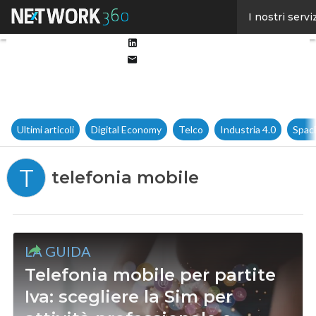
Facebook
I nostri servi
Twitter
Linkedin
Email
Ultimi articoli
Digital Economy
Telco
Industria 4.0
Spac
T
telefonia mobile
LA GUIDA
Telefonia mobile per partite
Iva: scegliere la Sim per