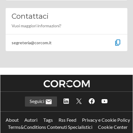
Contattaci
Vuoi maggiori informazioni?
content_copy
segreteria@corcom.it
Seguici
About
Autori
Tags
Rss Feed
Privacy e Cookie Policy
Terms&Conditions Contenuti Specialistici
Cookie Center