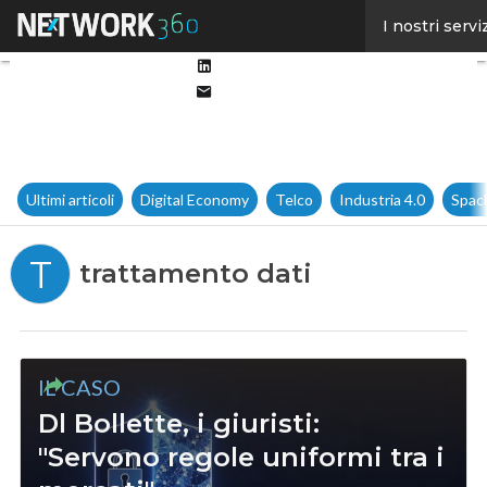
Facebook
I nostri servi
Twitter
Linkedin
Email
Ultimi articoli
Digital Economy
Telco
Industria 4.0
Spac
T
trattamento dati
IL CASO
Dl Bollette, i giuristi:
"Servono regole uniformi tra i